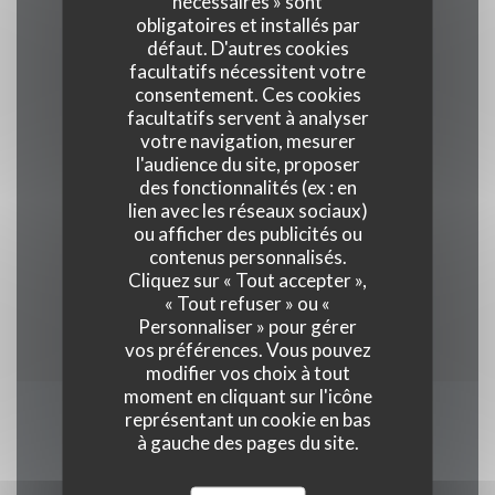
nécessaires » sont
obligatoires et installés par
défaut. D'autres cookies
Cuisine
facultatifs nécessitent votre
consentement. Ces cookies
Basque Français et Basque Espagnol
facultatifs servent à analyser
votre navigation, mesurer
l'audience du site, proposer
Type de restaurant
des fonctionnalités (ex : en
Auberge basque, Bar/Festif
lien avec les réseaux sociaux)
ou afficher des publicités ou
contenus personnalisés.
Moyens de paiement
Cliquez sur « Tout accepter »,
Eurocard/Mastercard, American Express, Sans
« Tout refuser » ou «
Contact, Apple Pay, Visa, Carte Bleue
Personnaliser » pour gérer
vos préférences. Vous pouvez
modifier vos choix à tout
moment en cliquant sur l'icône
représentant un cookie en bas
Horaires
à gauche des pages du site.