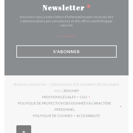
Newsletter
*
Inscrivez-vous à notre lettre d'information pour recevoir des
communications personnalisées et des offres marketing par
courriel.
S'ABONNER
© 2026 LA KONTXA — CRÉATION DE SITE INTERNET RESTAURANT
((OUVRE UNE NOUVELLE FENÊTR
AVEC
ZENCHEF
MENTIONS LÉGALES
CGU
((OUVRE UNE NOUVELLE FENÊTRE))
((OUVRE UNE NOUVELLE FEN
POLITIQUE DE PROTECTION DES DONNÉES À CARACTÈRE
((OUVRE UNE NOUVELLE FENÊTRE))
PERSONNEL
POLITIQUE DE COOKIES
ACCESSIBILITE
((OUVRE UNE NOUVELLE FENÊTRE))
((OUVRE UNE NOUVELLE F