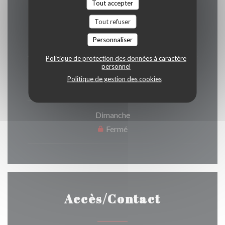
Tout accepter
Tout refuser
Lundi
Personnaliser
Fermé
Politique de protection des données à caractère
personnel
Mar
-
Sam
Politique de gestion des cookies
19h30 - 01h30
Dimanche
Fermé
Accès/Contact