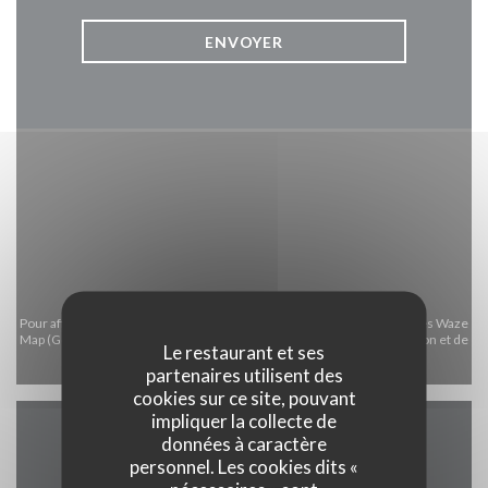
Pour afficher la carte interactive Waze, vous devez accepter les cookies Waze
Map (Google). Ces cookies peuvent collecter des données de navigation et de
Le restaurant et ses
localisation.
Autoriser
partenaires utilisent des
cookies sur ce site, pouvant
impliquer la collecte de
données à caractère
Infos pratiques
personnel. Les cookies dits «